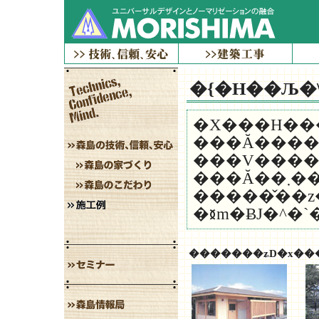
�{�H��Љ�
�X���H���X
���Ă�����ۂ������̂ł����A�������{�݁A��������
���V����
���Ă��
�����̌��z
�������ʑD�x��