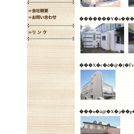
�������Y�a���
���X�c�d�@�{�Ѓ
���n�ӓ@�